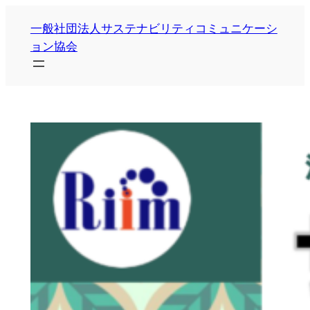
内
一般社団法人サステナビリティコミュニケーシ
容
ョン協会
を
ス
キ
ッ
プ