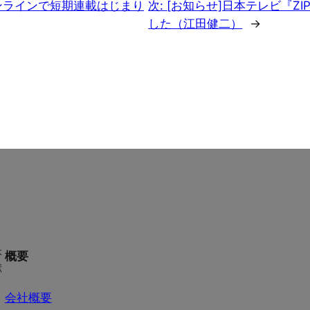
ンラインで短期連載はじまり
次:
[お知らせ]日本テレビ『Z
した（江田健二）
→
本
概要
献
会社概要