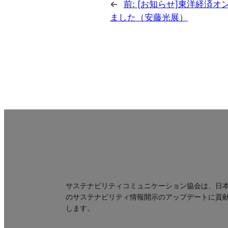
←
前:
[お知らせ]東洋経済オ
ました（安藤光展）
サステナビリティコミュニケーション協会は、日
のサステナビリティ情報開示のアップデートに貢
します。