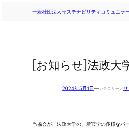
内
一般社団法人サステナビリティコミュニケ
容
を
ス
キ
ッ
プ
[お知らせ]法政大
2024年5月1日
—
サ
カテゴリー／
当協会が、法政大学の、産官学の多様なパー