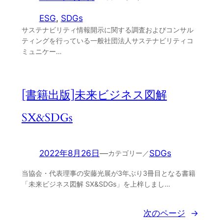
ESG
, 
SDGs
サステナビリティ情報開示に関する調査およびコンサル
ティングを行っている一般社団法人サステナビリティコ
ミュニケー…
[書籍出版]未来ビジネス図解
SX&SDGs
2022年8月26日
—
SDGs
カテゴリー／
当協会・代表理事の安藤光展が3年ぶり3冊目となる書籍
「未来ビジネス図解 SX&SDGs」を上梓しまし…
次のページ
→