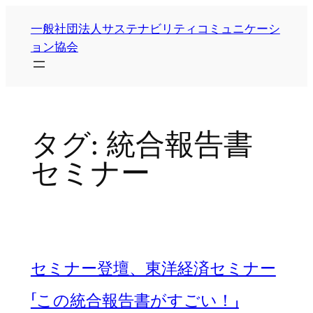
内
一般社団法人サステナビリティコミュニケーシ
容
ョン協会
を
ス
キ
ッ
プ
タグ:
統合報告書
セミナー
セミナー登壇、東洋経済セミナー
「この統合報告書がすごい！」